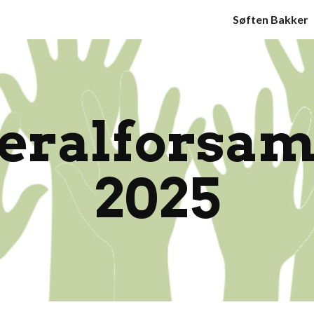
Søften Bakker
ip to main content
Skip to navigat
eralforsam
202
5