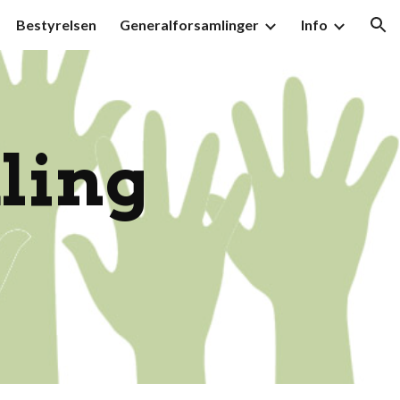
Bestyrelsen
Generalforsamlinger
Info
ion
ling