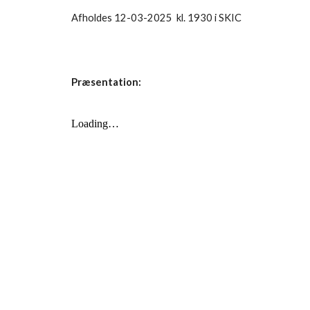
Afholdes 1
2
-03-202
5
kl. 1930 i
SKIC
Præsentation: