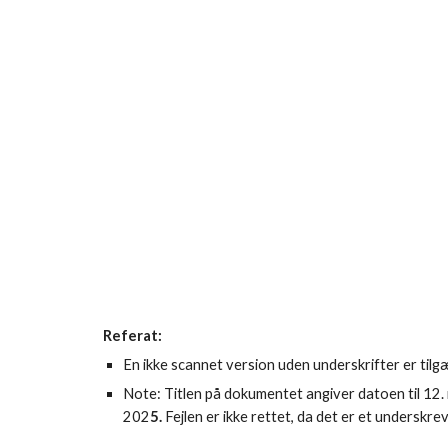
Referat:
En ikke scannet version uden underskrifter er tilg
Note: Titlen på dokumentet angiver datoen til 12. 
202
5.
Fejlen er ikke rettet, da det er et underskre