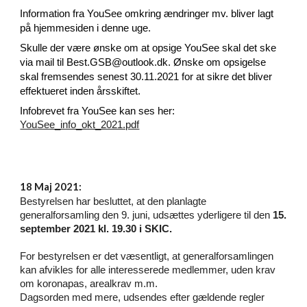
Information fra YouSee omkring ændringer mv. bliver lagt
på hjemmesiden i denne uge.
Skulle der være ønske om at opsige YouSee skal det ske
via mail til Best.GSB@outlook.dk. Ønske om opsigelse
skal fremsendes senest 30.11.2021 for at sikre det bliver
effektueret inden årsskiftet.
Infobrevet fra YouSee kan ses her:
YouSee_info_okt_2021.pdf
18
Maj
2021:
Bestyrelsen har besluttet, at den planlagte
generalforsamling den 9. juni, udsættes yderligere til den
15.
september 2021 kl. 19.30 i SKIC.
For bestyrelsen er det væsentligt, at generalforsamlingen
kan afvikles for alle interesserede medlemmer, uden krav
om koronapas, arealkrav m.m.
Dagsorden med mere, udsendes efter gældende regler