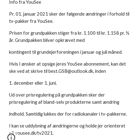
Info fra YouSee
Pr. 01. januar 2021 sker der følgende ændringer i forhold til
tv-pakker fra YouSee.
Prisen for grundpakken stiger fra kr. 1.100 til kr. 1.158 pr. ½
år. Grundpakken bliver opkrævet med
kontingent til grundejerforeningen i januar og juli måned.
Hvis I ønsker at opsige jeres YouSee abonnement, kan det
ske ved at skrive til best.GSB@outlook.dk, inden
1. december eller 1. juni.
Ud over prisregulering på grundpakken sker der
prisregulering af bland-selv produkterne samt ændring
indhold. Samtidig lukkes der for radiokanaler i tv-pakkerne.
I kan se uddybning af ændringerne og holde jer orienteret
på yousee.dk/tv2021.